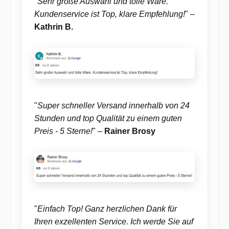
"
Sehr große Auswahl und tolle Ware.
Pflegeleicht: Echte Bananenpflanzen benötigen spezielle Pflege, um
gesund zu bleiben. Mit unserer künstlichen Variante sparst du dir die
Kundenservice ist Top, klare Empfehlung!
" –
Zeit und Mühe. Ein gelegentliches Abstauben reicht aus.
Kathrin B.
Allergikerfreundlich: Echte Pflanzen können Allergien auslösen. Diese
künstliche Pflanze bietet dir alle ästhetischen Vorteile, ohne dein
Wohlbefinden zu beeinträchtigen. Langlebigkeit: Echte Pflanzen können
an Krankheiten oder Schädlingsbefall leiden und eingehen. Unsere
künstliche Bananenpflanze bleibt dir jahrelang erhalten und sieht immer
frisch und lebendig aus. Flexibilität: Platziere die Pflanze, wo immer du
möchtest. Da sie kein Sonnenlicht benötigt, kannst du auch dunkle Ecken
aufwerten und dein Zuhause nach Belieben gestalten. Diese kunstvoll
gefertigte Bananenpflanze ist nicht nur ein dekoratives Highlight,
sondern auch eine smarte Entscheidung für alle, die den Look einer
echten Pflanze ohne den Aufwand bevorzugen.
"
Super schneller Versand innerhalb von 24
Stunden und top Qualität zu einem guten
Preis - 5 Sterne!
" –
Rainer Brosy
"
Einfach Top! Ganz herzlichen Dank für
Ihren exzellenten Service. Ich werde Sie auf