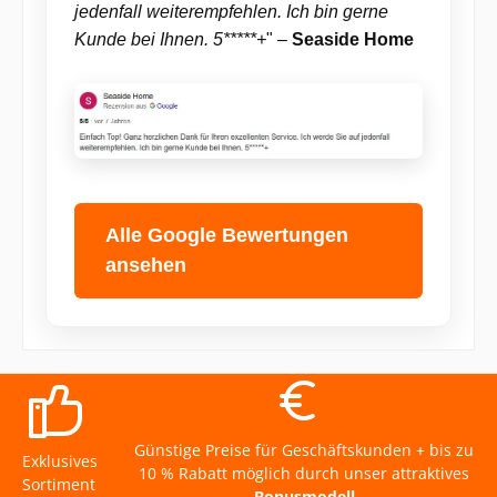
jedenfall weiterempfehlen. Ich bin gerne
Kunde bei Ihnen. 5*****+
" –
Seaside Home
Alle Google Bewertungen
ansehen
Günstige Preise für Geschäftskunden + bis zu
Exklusives
10 % Rabatt möglich durch unser attraktives
Sortiment
Bonusmodell