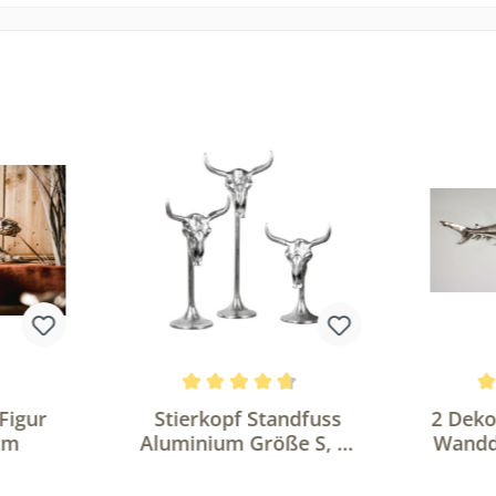
n
Durchschnittliche Bewertung von 4.6 v
Durchs
Figur
Stierkopf Standfuss
2 Deko
 cm
Aluminium Größe S, M
Wandd
und L