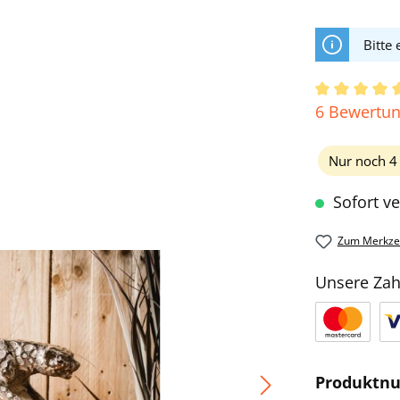
Bitte
Durchschni
6 Bewertu
Nur noch 4 
Sofort ve
Zum Merkzet
Unsere Zah
Produktn