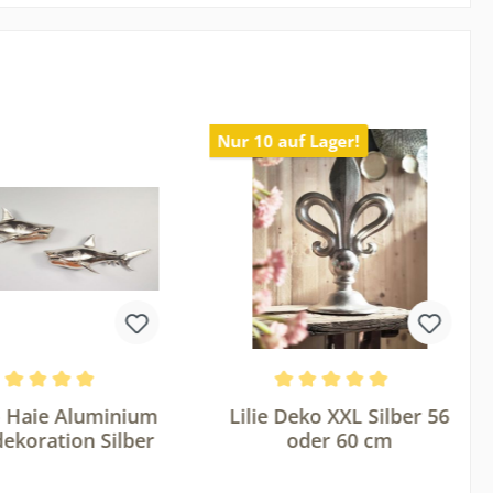
Nur 10 auf Lager!
on 5 Sternen
chnittliche Bewertung von 5 von 5 Sternen
Durchschnittliche Bewertung
 Haie Aluminium
Lilie Deko XXL Silber 56
ekoration Silber
oder 60 cm