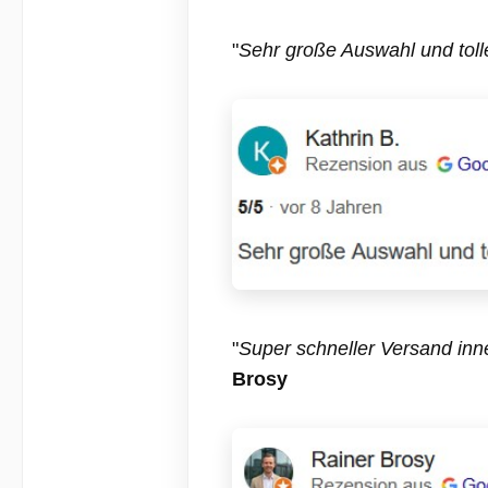
seine Bewunderer. Ein
lebendig. Die Dekofig
Dekorationsobjekt, dass du
Farbe Silber ist
"
Sehr große Auswahl und toll
ganz sicher nicht so häufig
garantierter Hingu
sehen wirst. Der
deinen vier Wänden.
silberfarbene Hai beeindruckt
und Familie we
mit seinem detailgetreuen
begeistert sein. Ge
Design. Er imponiert mit
Farbe Silber ist im B
seinem riesigen Gebiss,
Wohnaccessoires seh
seinen fein
jeden Wohnstil zu int
herausgearbeiteten
Zusätzlich wirkt di
Kiemenspalten und den
Silber auch imme
verschiedenen Flossen am
elegant und luxuri
ganzen Körper (Rückenflosse,
Oberfläche der Dek
Brustflosse, Bauchflosse und
wurde in einem Raw
Schwanzflosse). Der Dekohai
gehalten. Das bedeut
wurde aus massivem
die Oberfläche des 
Aluminium gefertigt und
nicht poliert wurde
bringt ein beachtliches
Deko-Leopard besitz
"
Super schneller Versand inne
Gewicht auf die Waage. Er
seine ganz eig
Brosy
sollte deswegen auch sehr
Oberflächenstruktu
sorgfältig und gewissenhaft
Leopard aus Metall be
an der Wand befestigt
beachtliches Gewi
werden. Suche dir einen
wirkt sehr wertig
tollen Platz an einer freien
Wohnaccessoire f
Wand, z.B. in deinem
Ewigkeit. Der Leopard lässt