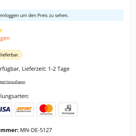
 einloggen um den Preis zu sehen.
ttliche Bewertung von 5 von 5 Sternen
ngen
lieferbar.
rfügbar, Lieferzeit: 1-2 Tage
tel hinzufügen
lungsarten:
ummer:
MN-DE-5127