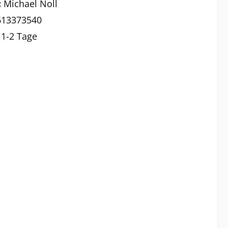
:
Michael Noll
613373540
:
1-2 Tage