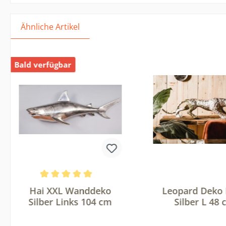
Ähnliche Artikel
Bald verfügbar
g von 5 von 5 Sternen
Durchschnittliche Bewertung von 5 von 5 Sterne
Hai XXL Wanddeko
Leopard Deko 
Silber Links 104 cm
Silber L 48