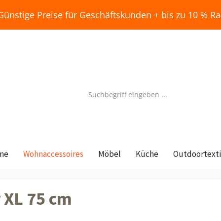
Günstige Preise für Geschäftskunden + bis zu 10 % Ra
me
Wohnaccessoires
Möbel
Küche
Outdoortexti
 XL 75 cm