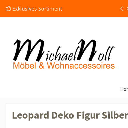
e springen
Zur Hauptnavigation springen
Exklusives Sortiment
Ho
Leopard Deko Figur Silber