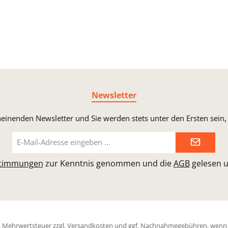
Newsletter
heinenden Newsletter und Sie werden stets unter den Ersten sei
E-
Mail-
Adresse*
stimmungen
zur Kenntnis genommen und die
AGB
gelesen u
zl. Mehrwertsteuer zzgl.
Versandkosten
und ggf. Nachnahmegebühren, wenn n