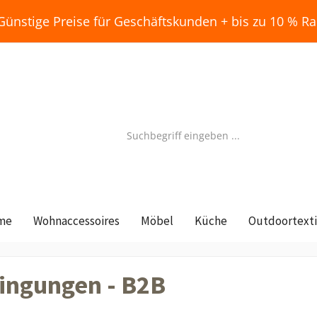
Günstige Preise für Geschäftskunden + bis zu 10 % Ra
me
Wohnaccessoires
Möbel
Küche
Outdoortexti
ingungen - B2B