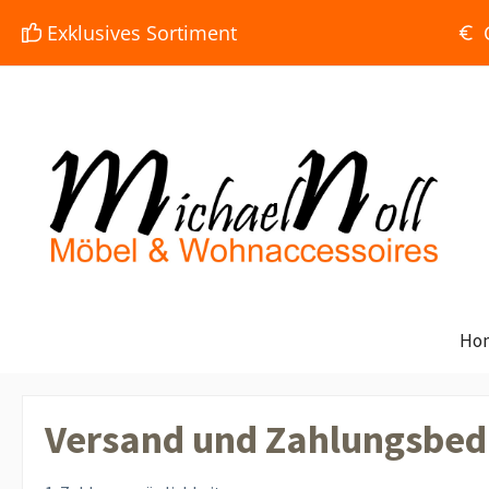
e springen
Zur Hauptnavigation springen
Exklusives Sortiment
Ho
Versand und Zahlungsbed