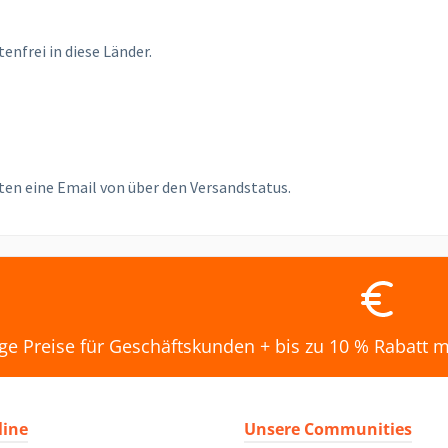
enfrei in diese Länder.
ten eine Email von über den Versandstatus.
ge Preise für Geschäftskunden + bis zu 10 % Rabatt m
line
Unsere Communities