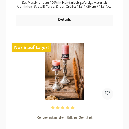
Set Massiv und zu 100% in Handarbeit gefertigt Material:
Aluminium (Metall) Farbe: Silber Größe: 11x11x20 cm / 11x11x25
cm / 11x11x29 cm Sehr elegantes Kerzenständer-Set in der Farbe
Silber. Die 3 Kerzenhalter aus Aluminium (Metall) besitzen
verschiedene Höhen und können somit optisch wunderbar
Details
zusammen platziert und dekoriert werden. Selbstverständlich
wirkt aber auch jeder einzelne Kerzenständer für sich. Die
Kerzenleuchter verschönern garantiert jeden Esstisch, jede
Kommode, Anrichte oder auch die Fensterbank. Die
silberfarbenen Kerzenständer aus dem Werkstoff Aluminium
wirken absolut zeitlos und lassen sich in jeden Wohnstil perfekt
Nur 5 auf Lager!
integrieren. Auch die Kombination mit anderen Farben und
Materialien ist bei den silbernen Kerzenständern bestens
möglich. Die Herstellung der 3 Kerzenständer erfolgte in reiner
Handarbeit. Die Oberfläche der Kerzenständer ist in einer RAW-
Optik gehalten. Das bedeutet, dass die Kerzenständer nicht
poliert wurden, sondern unregelmäßige Oberfläche besitzen.
Jeder Kerzenständer ist somit ein kleines Unikat. Leichte
Unregelmäßigkeiten sind daher völlig normal und auch gewollt.
Die Kerzenständer sind für handelsübliche Stumpenkerzen
geeignet. Unterhalb der Kerzenständer befindet sich ein
Kratzschutz (Filz). Hochwertige Tisch- oder Glasplatten werden
so vor Kratzern geschützt. Die Lieferung der 3 Kerzenleuchter
erfolgt exklusive Dekoration Tipp: Das 3er Set Kerzenständer
eignet sich auch wunderbar als Geschenk für deine Liebsten.
Durchschnittliche Bewertung von 5 von 5 Sternen
Kerzenständer Silber 2er Set