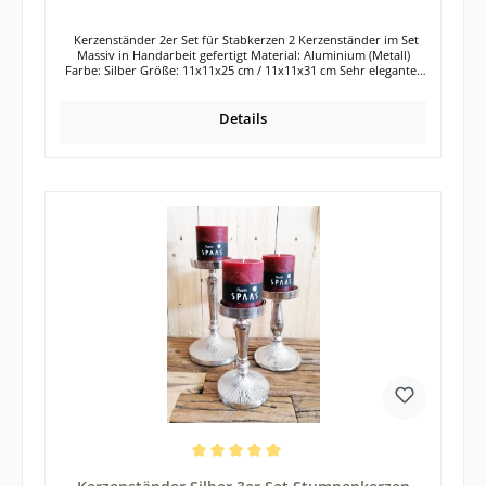
Kerzenständer 2er Set für Stabkerzen 2 Kerzenständer im Set
Massiv in Handarbeit gefertigt Material: Aluminium (Metall)
Farbe: Silber Größe: 11x11x25 cm / 11x11x31 cm Sehr elegantes
Kerzenständer-Set in der Farbe Silber. Die 2 Kerzenhalter aus
Aluminium besitzen verschiedene Höhen und können somit
optisch wunderbar zusammen platziert und dekoriert werden.
Details
Selbstverständlich wirkt aber auch jeder einzelne Kerzenständer
für sich. Die Kerzenleuchter verschönern garantiert jeden
Esstisch, jede Kommode, Anrichte oder auch die Fensterbank.
Die silberfarbenen Kerzenständer aus dem Werkstoff Aluminium
wirken absolut zeitlos und lassen sich in jeden Wohnstil perfekt
integrieren. Auch die Kombination mit anderen Farben und
Materialien ist bei den silbernen Kerzenständern bestens
möglich. Die Herstellung der beiden Kerzenständer erfolgte in
reiner Handarbeit. Die Oberfläche der Kerzenständer ist in einer
RAW-Optik gehalten. Das bedeutet, dass die Kerzenständer nicht
poliert wurden, sondern unregelmäßige Oberfläche besitzen.
Jeder Kerzenständer ist somit ein kleines Unikat. Leichte
Unregelmäßigkeiten sind daher völlig normal und auch gewollt.
Die Kerzenständer sind für handelsübliche Stabkerzen geeignet.
Unterhalb der Kerzenständer befindet sich ein Kratzschutz (Filz).
Hochwertige Tisch- oder Glasplatten werden so vor Kratzern
geschützt. Durch den breiten Fuß des Kerzenhalters, steht dieser
absolut stabil auf dem jeweiligen Untergrund. Die Lieferung der
2 Kerzenleuchter erfolgt exklusive Dekoration Tipp: Das 2er Set
Kerzenständer eignet sich auch wunderbar als Geschenk für
deine Liebsten.
Durchschnittliche Bewertung von 5 von 5 Sternen