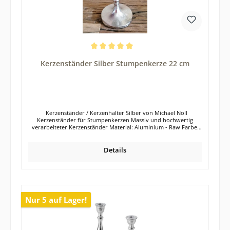
Tisch- oder Glasplatten werden so vor Kratzern geschützt. Die
Lieferung der vier Kerzenleuchter erfolgt exklusive Dekoration
Tipp: Das 4er Set Kerzenständer eignet sich auch wunderbar als
Geschenk für deine Liebsten.
Durchschnittliche Bewertung von 5 von 5 Sternen
Kerzenständer Silber Stumpenkerze 22 cm
Kerzenständer / Kerzenhalter Silber von Michael Noll
Kerzenständer für Stumpenkerzen Massiv und hochwertig
verarbeiteter Kerzenständer Material: Aluminium - Raw Farbe:
Silber Größe: 13x13x22 cm Eleganter Kerzenständer in der Farbe
Silber. Der silberne Kerzenständer wurde aus massivem
Aluminium und zu 100 % von Hand gefertigt. Jeder der
Details
Kerzenständer aus Aluminium ist somit ein Unikat. Der
Kerzenständer ist für handelsübliche Stumpenkerzen geeignet.
Besonders gut wirkt dieser Kerzenständer in der Farbe Silber
auf dem Esstisch, einer Kommode, oder auf der Fensterbank.
Auch im Badezimmer kann man diesen Kerzenständer sehr gut
in die Dekoration einbinden. Fehlt dir für das nächste Dinner zu
Nur 5 auf Lager!
zweit noch der passende Kerzenständer, dann bist du hier
garantiert fündig geworden. Der Kerzenständer, mit einer
eleganten Rustic-Kerze bestückt, versprüht Romantik und
Gemütlichkeit. Ein Abend mit Kerzenschein ist direkt wesentlich
gemütlicher. Natürlich macht sich der Kerzenständer auch sehr