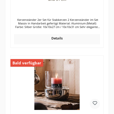
Kerzenständer 2er Set für Stabkerzen 2 Kerzenständer im Set
Massiv in Handarbeit gefertigt Material: Aluminium (Metall)
Farbe: Silber Größe: 10x10x27 cm / 10x10x31 cm Sehr elegantes
Kerzenständer-Set in der Farbe Silber. Die 2 Kerzenhalter aus
Aluminium besitzen verschiedene Höhen und können somit
optisch wunderbar zusammen platziert und dekoriert werden.
Details
Selbstverständlich wirkt aber auch jeder einzelne Kerzenständer
für sich. Die Kerzenleuchter verschönern garantiert jeden
Esstisch, jede Kommode, Anrichte oder auch die Fensterbank.
Die silberfarbenen Kerzenständer aus dem Werkstoff Aluminium
wirken absolut zeitlos und lassen sich in jeden Wohnstil perfekt
integrieren. Auch die Kombination mit anderen Farben und
Bald verfügbar
Materialien ist bei den silbernen Kerzenständern bestens
möglich. Die Herstellung der beiden Kerzenständer erfolgte in
reiner Handarbeit. Die Oberfläche der Kerzenständer ist in einer
RAW-Optik gehalten. Das bedeutet, dass die Kerzenständer nicht
poliert wurden, sondern unregelmäßige Oberfläche besitzen.
Jeder Kerzenständer ist somit ein kleines Unikat. Leichte
Unregelmäßigkeiten sind daher völlig normal und auch gewollt.
Die Kerzenständer sind für handelsübliche Stabkerzen geeignet.
Unterhalb der Kerzenständer befindet sich ein Kratzschutz (Filz).
Hochwertige Tisch- oder Glasplatten werden so vor Kratzern
geschützt. Durch den breiten Fuß des Kerzenhalters, steht dieser
absolut stabil auf dem jeweiligen Untergrund. Die Lieferung der
2 Kerzenleuchter erfolgt exklusive Dekoration Tipp: Das 2er Set
Kerzenständer eignet sich auch wunderbar als Geschenk für
deine Liebsten.