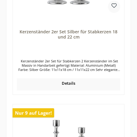
Kerzenständer 2er Set Silber für Stabkerzen 18
und 22 cm
Kerzenständer 2er Set für Stabkerzen 2 Kerzenständer im Set
Massiv in Handarbeit gefertigt Material: Aluminium (Metall)
Farbe: Silber Größe: 11x11x18 cm / 11x11x22 cm Sehr elegantes
Kerzenständer-Set in der Farbe Silber. Die 2 Kerzenhalter aus
Aluminium besitzen verschiedene Höhen und können somit
optisch wunderbar zusammen platziert und dekoriert werden.
Details
Selbstverständlich wirkt aber auch jeder einzelne Kerzenständer
für sich. Die Kerzenleuchter verschönern garantiert jeden
Esstisch, jede Kommode, Anrichte oder auch die Fensterbank.
Die silberfarbenen Kerzenständer aus dem Werkstoff Aluminium
wirken absolut zeitlos und lassen sich in jeden Wohnstil perfekt
integrieren. Auch die Kombination mit anderen Farben und
Nur 9 auf Lager!
Materialien ist bei den silbernen Kerzenständern bestens
möglich. Die Herstellung der beiden Kerzenständer erfolgte in
reiner Handarbeit. Die Oberfläche der Kerzenständer ist in einer
RAW-Optik gehalten. Das bedeutet, dass die Kerzenständer nicht
poliert wurden, sondern unregelmäßige Oberfläche besitzen.
Jeder Kerzenständer ist somit ein kleines Unikat. Leichte