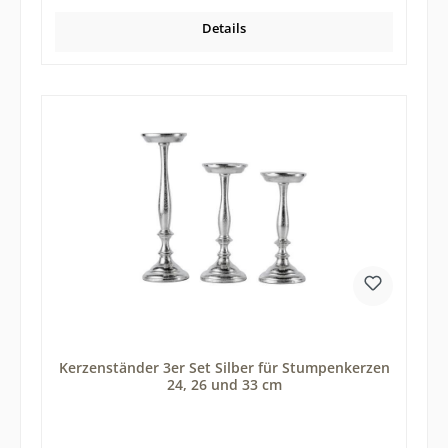
Kerzenhalter aus Aluminium besitzen verschiedene Höhen und
können somit optisch wunderbar zusammen platziert und
Details
dekoriert werden. Selbstverständlich wirkt aber auch jeder
einzelne Kerzenständer für sich. Die Kerzenleuchter verschönern
garantiert jeden Esstisch, jede Kommode, Anrichte oder auch die
Fensterbank. Die silberfarbenen Kerzenständer aus dem
Werkstoff Aluminium wirken absolut zeitlos und lassen sich in
jeden Wohnstil perfekt integrieren. Auch die Kombination mit
anderen Farben und Materialien ist bei den silbernen
Kerzenständern bestens möglich. Die Herstellung der 2
Kerzenständer erfolgte in reiner Handarbeit. Die Oberfläche der
Kerzenständer ist in einer RAW-Optik gehalten. Das bedeutet,
dass die Kerzenständer nicht poliert wurden, sondern
unregelmäßige Oberfläche besitzen. Jeder Kerzenständer ist
somit ein kleines Unikat. Leichte Unregelmäßigkeiten sind daher
völlig normal und auch gewollt. Die Kerzenständer sind für
handelsübliche Stumpenkerzen geeignet. Es können
Stumpenkerzen mit einer Breite von 10 cm auf den
Kerzenständern platziert werden. Unterhalb der Kerzenständer
befindet sich ein Kratzschutz (Filz). Hochwertige Tisch- oder
Glasplatten werden so vor Kratzern geschützt. Die Lieferung der
2 Kerzenleuchter erfolgt exklusive Dekoration Tipp: Das 2er Set
Kerzenständer eignet sich auch wunderbar als Geschenk für
deine Liebsten.
Kerzenständer 3er Set Silber für Stumpenkerzen
24, 26 und 33 cm