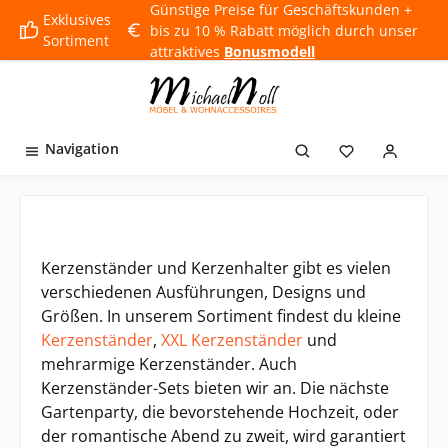
Günstige Preise für Geschäftskunden +
inhalt springen
Exklusives
bis zu 10 % Rabatt möglich durch unser
Sortiment
attraktives
Bonusmodell
Navigation
Kerzenständer und Kerzenhalter gibt es vielen
verschiedenen Ausführungen, Designs und
Größen. In unserem Sortiment findest du kleine
Kerzenständer
,
XXL Kerzenständer
und
mehrarmige Kerzenständer. Auch
Kerzenständer-Sets bieten wir an. Die nächste
Gartenparty, die bevorstehende Hochzeit, oder
der romantische Abend zu zweit, wird garantiert