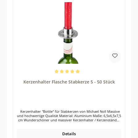
integrieren. Auch die Kombination mit anderen Farben und
Materialien ist bei den silbernen Kerzenständern bestens
möglich. Die Herstellung der beiden Kerzenständer erfolgte in
reiner Handarbeit. Die Oberfläche der Kerzenständer ist in einer
RAW-Optik gehalten. Das bedeutet, dass die Kerzenständer nicht
poliert wurden, sondern unregelmäßige Oberfläche besitzen.
Jeder Kerzenständer ist somit ein kleines Unikat. Leichte
Unregelmäßigkeiten sind daher völlig normal und auch gewollt.
Die Kerzenständer sind für handelsübliche Stabkerzen geeignet.
Unterhalb der Kerzenständer befindet sich ein Kratzschutz (Filz).
Hochwertige Tisch- oder Glasplatten werden so vor Kratzern
geschützt. Durch den breiten Fuß des Kerzenhalters, steht dieser
absolut stabil auf dem jeweiligen Untergrund. Die Lieferung der
2 Kerzenleuchter erfolgt exklusive Dekoration Tipp: Das 2er Set
Kerzenständer eignet sich auch wunderbar als Geschenk für
deine Liebsten.
Durchschnittliche Bewertung von 5 von 5 Sternen
Kerzenhalter Flasche Stabkerze 5 - 50 Stück
Kerzenhalter "Bottle" für Stabkerzen von Michael Noll Massive
und hochwertige Qualität Material: Aluminium Maße: 6,5x6,5x7,5
cm Wunderschöner und massiver Kerzenhalter / Kerzenständer
aus silberfarbenem Aluminium. Unsere silbernen
Flaschenkerzenhalter für Stabkerzen sind das ideale Accessoire,
um deinem Zuhause einen Hauch von Glanz zu verleihen. Mit
Details
ihrer schlichten Eleganz sind sie perfekt dafür geeignet, leere