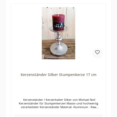
Kerzenständer auf dem Esstisch, der Fensterbank, oder auf einer
Kommode. Steht also mal wieder ein Dinner zu zweit an, oder
eine Gartenparty mit Freunden, dann hast du mit den beiden
Kerzenständern schon die passende Dekoration. Natürlich sind
die 2 Kerzenständer auch bestens für die Gastronomie geeignet.
In einer schicken Bar, einem angesagten Restaurant, oder einem
hochklassigen Hotel, werden die Kerzenständer garantiert zum
Blickfang. Das Kerzenständer Set als Geschenk kommt ebenfalls
garantiert gut an. Die Kerzenständer aus Aluminium (Metall)
wurden nach dem Gießen nicht poliert und besitzen daher eine
"Raw"-Oberfläche. Jeder Kerzenständer weist daher seine ganz
eigene Oberflächen-Struktur auf und ist somit ein Unikat. Die
Farbe Silber und der Werkstoff Aluminium machen die
Kerzenhalter extrem langlebig. Die Farbe Silber ist nahezu zeitlos
und lässt sich mit jedem Wohnstil bestens kombinieren. Ob
Landhaus-Stil, moderne Einrichtung, oder eher klassisch, mit
den beiden Kerzenständern in Silber machst du garantiert nichts
falsch. Zusätzlich ist der Werkstoff Aluminium sehr robust, so
dass du dich auch noch in vielen Jahren an den beiden
Kerzenhaltern erfreuen kannst. Auf der Unterseite besitzt jeder
Kerzenständer Silber Stumpenkerze 17 cm
Kerzenständer einen Kratzschutz. Die Kerzenständer sind mit
schwarzen Filzmatten von unten bestückt. Die Kerzenständer
sind für handelsübliche Stumpenkerzen geeignet. Lieferung
erfolgt exklusive Dekoration
Kerzenständer / Kerzenhalter Silber von Michael Noll
Kerzenständer für Stumpenkerzen Massiv und hochwertig
verarbeiteter Kerzenständer Material: Aluminium - Raw
(Aluminiumguß) Farbe: Silber Größe: 13x13x17 cm Schicker
Kerzenständer in der Farbe Silber für Stumpenkerzen. Der