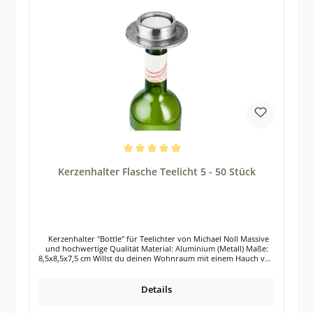
Materialien ist bei den silbernen Kerzenständern bestens
möglich. Die Herstellung der beiden Kerzenständer erfolgte in
reiner Handarbeit. Die Oberfläche der Kerzenständer ist in einer
RAW-Optik gehalten. Das bedeutet, dass die Kerzenständer nicht
poliert wurden, sondern unregelmäßige Oberfläche besitzen.
Jeder Kerzenständer ist somit ein kleines Unikat. Leichte
Unregelmäßigkeiten sind daher völlig normal und auch gewollt.
Die Kerzenständer sind für handelsübliche Stabkerzen geeignet.
Unterhalb der Kerzenständer befindet sich ein Kratzschutz (Filz).
Hochwertige Tisch- oder Glasplatten werden so vor Kratzern
geschützt. Die Lieferung der 2 Kerzenleuchter erfolgt exklusive
Dekoration Tipp: Das 2er Set Kerzenständer eignet sich auch
wunderbar als Geschenk für deine Liebsten.
Durchschnittliche Bewertung von 5 von 5 Sternen
Kerzenhalter Flasche Teelicht 5 - 50 Stück
Kerzenhalter "Bottle" für Teelichter von Michael Noll Massive
und hochwertige Qualität Material: Aluminium (Metall) Maße:
8,5x8,5x7,5 cm Willst du deinen Wohnraum mit einem Hauch von
Glanz und Nachhaltigkeit veredeln? Dann haben wir etwas für
dich: Unsere silbernen Aluminium-Flaschenkerzenhalter für
Teelichter! Dieses schicke Accessoire verwandelt leere Flaschen
Details
in stilvolle Lichtspender und verleiht deinem Zuhause eine
besondere Note. Die Flaschenkerzenhalter sind aus