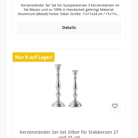
Kerzenständer 3er Set für Sumpenkerzen 3 Kerzenständer im
Set Massiv und zu 100% in Handarbeit gefertigt Material:
Aluminium (Metall) Farbe: Silber Größe: 11x11x24 cm / 11x11x26
cm / 11x11x33 cm Sehr elegantes Kerzenständer-Set in der Farbe
Silber. Die 3 Kerzenhalter aus Aluminium besitzen verschiedene
Höhen und können somit optisch wunderbar zusammen
Details
platziert und dekoriert werden. Selbstverständlich wirkt aber
auch jeder einzelne Kerzenständer für sich. Die Kerzenleuchter
verschönern garantiert jeden Esstisch, jede Kommode, Anrichte
oder auch die Fensterbank. Die silberfarbenen Kerzenständer
aus dem Werkstoff Aluminium wirken absolut zeitlos und lassen
sich in jeden Wohnstil perfekt integrieren. Auch die Kombination
Nur 8 auf Lager!
mit anderen Farben und Materialien ist bei den silbernen
Kerzenständern bestens möglich. Die Herstellung der 3
Kerzenständer erfolgte in reiner Handarbeit. Die Oberfläche der
Kerzenständer ist in einer RAW-Optik gehalten. Das bedeutet,
dass die Kerzenständer nicht poliert wurden, sondern
unregelmäßige Oberfläche besitzen. Jeder Kerzenständer ist
somit ein kleines Unikat. Leichte Unregelmäßigkeiten sind daher
völlig normal und auch gewollt. Die Kerzenständer sind für
handelsübliche Stumpenkerzen geeignet. Es können
Stumpenkerzen mit einer Breite von 7,5 cm auf den
Kerzenständern platziert werden. Unterhalb der Kerzenständer
befindet sich ein Kratzschutz (Filz). Hochwertige Tisch- oder
Glasplatten werden so vor Kratzern geschützt. Die Lieferung der
3 Kerzenleuchter erfolgt exklusive Dekoration Tipp: Das 3er Set
Kerzenständer eignet sich auch wunderbar als Geschenk für
deine Liebsten.
Kerzenständer 2er Set Silber für Stabkerzen 27
und 31 cm