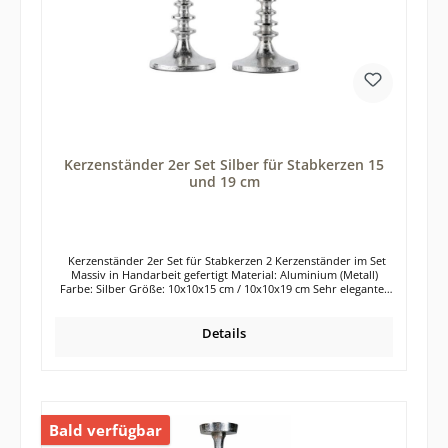
Unregelmäßigkeiten sind daher völlig normal und auch gewollt.
Die Kerzenständer sind für handelsübliche Stabkerzen geeignet.
Unterhalb der Kerzenständer befindet sich ein Kratzschutz (Filz).
Hochwertige Tisch- oder Glasplatten werden so vor Kratzern
geschützt. Durch den breiten Fuß des Kerzenhalters, steht dieser
absolut stabil auf dem jeweiligen Untergrund. Die Lieferung der
2 Kerzenleuchter erfolgt exklusive Dekoration Tipp: Das 2er Set
Kerzenständer eignet sich auch wunderbar als Geschenk für
deine Liebsten.
Kerzenständer 2er Set Silber für Stabkerzen 15
und 19 cm
Kerzenständer 2er Set für Stabkerzen 2 Kerzenständer im Set
Massiv in Handarbeit gefertigt Material: Aluminium (Metall)
Farbe: Silber Größe: 10x10x15 cm / 10x10x19 cm Sehr elegantes
Kerzenständer-Set in der Farbe Silber. Die 2 Kerzenhalter aus
Aluminium besitzen verschiedene Höhen und können somit
optisch wunderbar zusammen platziert und dekoriert werden.
Details
Selbstverständlich wirkt aber auch jeder einzelne Kerzenständer
für sich. Die Kerzenleuchter verschönern garantiert jeden
Esstisch, jede Kommode, Anrichte oder auch die Fensterbank.
Die silberfarbenen Kerzenständer aus dem Werkstoff Aluminium
wirken absolut zeitlos und lassen sich in jeden Wohnstil perfekt
integrieren. Auch die Kombination mit anderen Farben und
Bald verfügbar
Materialien ist bei den silbernen Kerzenständern bestens
möglich. Die Herstellung der beiden Kerzenständer erfolgte in