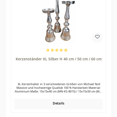
reiner Handarbeit. Die Oberfläche der Kerzenständer ist in einer
RAW-Optik gehalten. Das bedeutet, dass die Kerzenständer nicht
poliert wurden, sondern unregelmäßige Oberfläche besitzen.
Jeder Kerzenständer ist somit ein kleines Unikat. Leichte
Unregelmäßigkeiten sind daher völlig normal und auch gewollt.
Die Kerzenständer sind für handelsübliche Stabkerzen geeignet.
Unterhalb der Kerzenständer befindet sich ein Kratzschutz (Filz).
Hochwertige Tisch- oder Glasplatten werden so vor Kratzern
geschützt. Durch den breiten Fuß des Kerzenhalters, steht dieser
absolut stabil auf dem jeweiligen Untergrund. Die Lieferung der
2 Kerzenleuchter erfolgt exklusive Dekoration Tipp: Das 2er Set
Kerzenständer eignet sich auch wunderbar als Geschenk für
deine Liebsten.
Durchschnittliche Bewertung von 5 von 5 Sternen
Kerzenständer XL Silber H 40 cm / 50 cm / 60 cm
XL Kerzenhalter in 3 verschiedenen Größen von Michael Noll
Massive und hochwertige Qualität 100 % Handarbeit Material:
Aluminium Maße: 15x15x40 cm (MN-KS-8015) / 15x15x50 cm (MN-
KS-8016) / 15x15x60 cm (MN-KS-8017) Diese 3 schweren
Kerzenständer sind aus massivem Aluminium gefertigt und in
einer RAW-Optik gehalten. Dies macht die Oberfläche des
Details
Kerzenhalters sehr interessant und man entdeckt immer neue
Strukturen. Jeder Kerzenhalter ist zu 100 % von Hand gefertigt
und somit auch ein Unikat. Der Kerzenhalter aus Aluminium ist
neben Kerzenleuchtern aus Holz oder Glas eine elegante