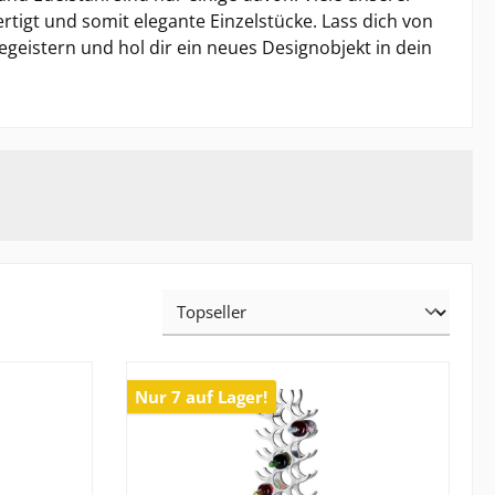
tigt und somit elegante Einzelstücke. Lass dich von
geistern und hol dir ein neues Designobjekt in dein
Nur 7 auf Lager!