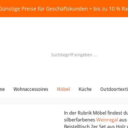
Günstige Preise für Geschäftskunden + bis zu 10 % Ra
me
Wohnaccessoires
Möbel
Küche
Outdoortexti
In der Rubrik Möbel findest d
silberfarbenes
Weinregal
aus 
Beistelltisch 2er Set aus Holz